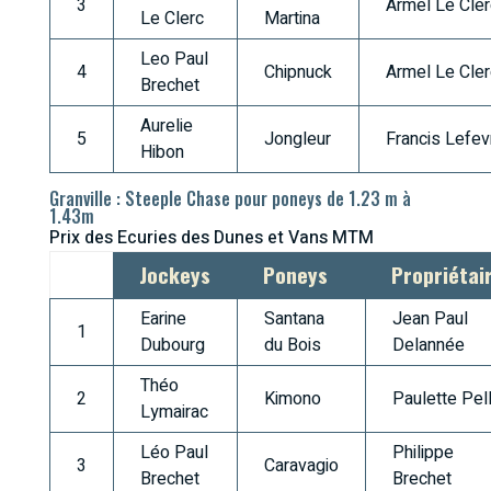
3
Armel Le Cler
Le Clerc
Martina
Leo Paul
4
Chipnuck
Armel Le Cler
Brechet
Aurelie
5
Jongleur
Francis Lefev
Hibon
Granville : Steeple Chase pour poneys de 1.23 m à
1.43m
Prix des Ecuries des Dunes et Vans MTM
Jockeys
Poneys
Propriétai
Earine
Santana
Jean Paul
1
Dubourg
du Bois
Delannée
Théo
2
Kimono
Paulette Pell
Lymairac
Léo Paul
Philippe
3
Caravagio
Brechet
Brechet