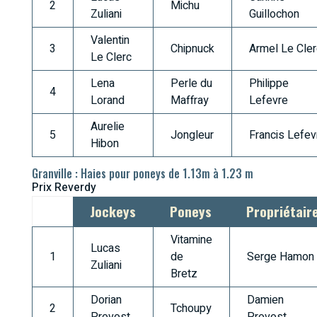
2
Michu
Zuliani
Guillochon
Valentin
3
Chipnuck
Armel Le Cler
Le Clerc
Lena
Perle du
Philippe
4
Lorand
Maffray
Lefevre
Aurelie
5
Jongleur
Francis Lefev
Hibon
Granville : Haies pour poneys de 1.13m à 1.23 m
Prix Reverdy
Jockeys
Poneys
Propriétair
Vitamine
Lucas
1
de
Serge Hamon
Zuliani
Bretz
Dorian
Damien
2
Tchoupy
Provost
Provost