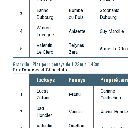
Earine
Bomba
Stephanie
3
Dubourg
du Bois
Dubourg
Warren
4
Anisette
Guy Marcille
Leveque
Valentin
Telynau
5
Armel Le Cler
Le Clerc
Zara
Granville : Plat pour poneys de 1.23m à 1.43m
Prix Dragées et Chocolats
Jockeys
Poneys
Propriétair
Lucas
Carinne
1
Michu
Zuliani
Guillochon
Jad
2
Varinia
Xavier Hondie
Hondier
Valentin
Orielton