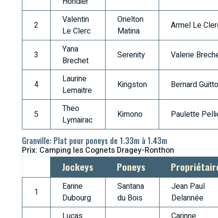
Hondier
Valentin
Orielton
2
Armel Le Cler
Le Clerc
Matina
Yana
3
Serenity
Valerie Brech
Brechet
Laurine
4
Kingston
Bernard Guitt
Lemaitre
Theo
5
Kimono
Paulette Pelli
Lymairac
Granville: Plat pour poneys de 1.33m à 1.43m
Prix: Camping les Cognets Dragey-Ronthon
Jockeys
Poneys
Propriétair
Earine
Santana
Jean Paul
1
Dubourg
du Bois
Delannée
Lucas
Carinne