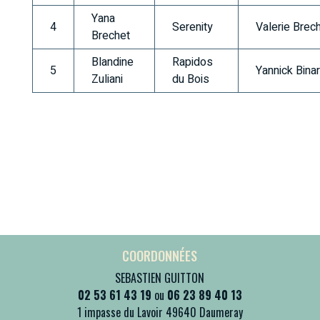
Yana
4
Serenity
Valerie Brec
Brechet
Blandine
Rapidos
5
Yannick Bina
Zuliani
du Bois
COORDONNÉES
SEBASTIEN GUITTON
02 53 61 43 19
ou
06 23 89 40 13
1 impasse du Lavoir 49640 Daumeray