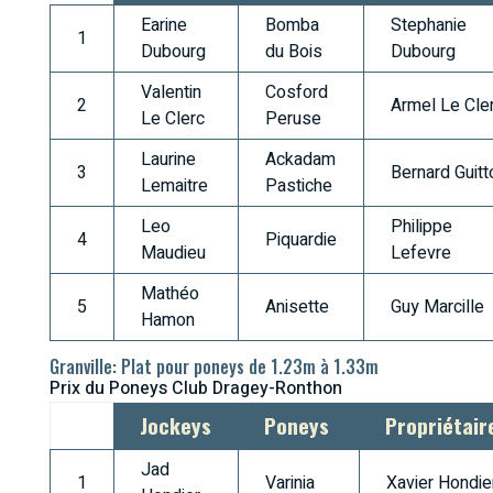
Earine
Bomba
Stephanie
1
Dubourg
du Bois
Dubourg
Valentin
Cosford
2
Armel Le Cle
Le Clerc
Peruse
Laurine
Ackadam
3
Bernard Guitt
Lemaitre
Pastiche
Leo
Philippe
4
Piquardie
Maudieu
Lefevre
Mathéo
5
Anisette
Guy Marcille
Hamon
Granville: Plat pour poneys de 1.23m à 1.33m
Prix du Poneys Club Dragey-Ronthon
Jockeys
Poneys
Propriétair
Jad
1
Varinia
Xavier Hondie