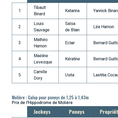
Tibault
1
Katarina
Yannick Binar
Binard
Louis
Salsa
2
Léa Hamon
Sauvage
de Blain
Mathéo
3
Eclair
Bernard Guitt
Hamon
Maëline
4
Kératine
Bernard Guitt
Levesque
Camille
5
Usita
Laetitia Coca
Dory
Molière : Galop pour poneys de 1,25 à 1,43m
Prix de l'Hippodrome de Molière
Jockeys
Poneys
Propriét