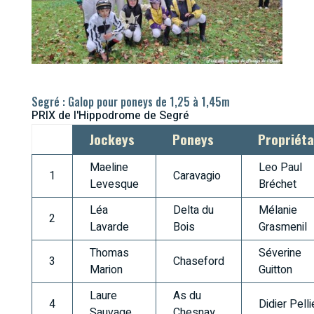
Segré : Galop pour poneys de 1,25 à 1,45m
PRIX de l'Hippodrome de Segré
Jockeys
Poneys
Propriéta
Maeline
Leo Paul
1
Caravagio
Levesque
Bréchet
Léa
Delta du
Mélanie
2
Lavarde
Bois
Grasmenil
Thomas
Séverine
3
Chaseford
Marion
Guitton
Laure
As du
4
Didier Pelli
Sauvage
Chesnay