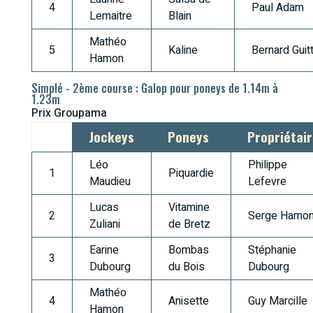
4
Paul Adam
Lemaitre
Blain
Mathéo
5
Kaline
Bernard Guit
Hamon
Simplé - 2ème course : Galop pour poneys de 1.14m à
1.23m
Prix Groupama
Jockeys
Poneys
Propriétai
Léo
Philippe
1
Piquardie
Maudieu
Lefevre
Lucas
Vitamine
2
Serge Hamo
Zuliani
de Bretz
Earine
Bombas
Stéphanie
3
Dubourg
du Bois
Dubourg
Mathéo
4
Anisette
Guy Marcille
Hamon