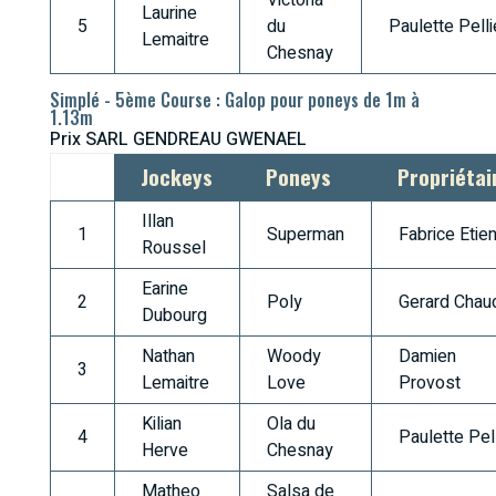
Laurine
5
du
Paulette Pelli
Lemaitre
Chesnay
Simplé - 5ème Course : Galop pour poneys de 1m à
1.13m
Prix SARL GENDREAU GWENAEL
Jockeys
Poneys
Propriétai
Illan
1
Superman
Fabrice Etie
Roussel
Earine
2
Poly
Gerard Chau
Dubourg
Nathan
Woody
Damien
3
Lemaitre
Love
Provost
Kilian
Ola du
4
Paulette Pell
Herve
Chesnay
Matheo
Salsa de