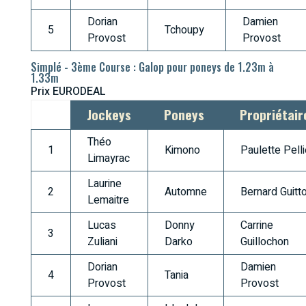
Dorian
Damien
5
Tchoupy
Provost
Provost
Simplé - 3ème Course : Galop pour poneys de 1.23m à
1.33m
Prix EURODEAL
Jockeys
Poneys
Propriétair
Théo
1
Kimono
Paulette Pelli
Limayrac
Laurine
2
Automne
Bernard Guitt
Lemaitre
Lucas
Donny
Carrine
3
Zuliani
Darko
Guillochon
Dorian
Damien
4
Tania
Provost
Provost