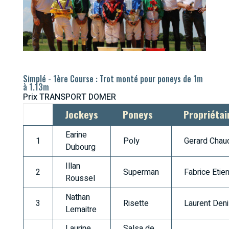
Simplé - 1ère Course : Trot monté pour poneys de 1m
à 1.13m
Prix TRANSPORT DOMER
Jockeys
Poneys
Propriétai
Earine
1
Poly
Gerard Chau
Dubourg
Illan
2
Superman
Fabrice Etie
Roussel
Nathan
3
Risette
Laurent Den
Lemaitre
Laurine
Salsa de