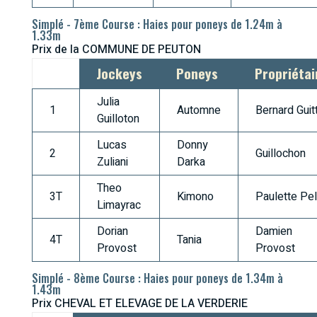
Simplé - 7ème Course : Haies pour poneys de 1.24m à
1.33m
Prix de la COMMUNE DE PEUTON
Jockeys
Poneys
Propriétai
Julia
1
Automne
Bernard Guit
Guilloton
Lucas
Donny
2
Guillochon
Zuliani
Darka
Theo
3T
Kimono
Paulette Pel
Limayrac
Dorian
Damien
4T
Tania
Provost
Provost
Simplé - 8ème Course : Haies pour poneys de 1.34m à
1.43m
Prix CHEVAL ET ELEVAGE DE LA VERDERIE