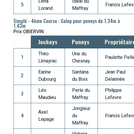
Lena
Ideal du
5
Francis Lefev
Lorand
Maffray
Simplé - 4ème Course : Galop pour poneys de 1.34m à
1.43m
Prix OBIERVIN
Jockeys
Poneys
Propriétair
Théo
Une du
1
Paulette Pelli
Limayrac
Chesnay
Earine
Santana
Jean Paul
2
Dubourg
du Bois
Delannée
Léo
Perle du
Philippe
3
Maudieu
Maffray
Lefevre
Jongleur
Axel
4
du
Francis Lefev
Lepage
Maffray
Victoria