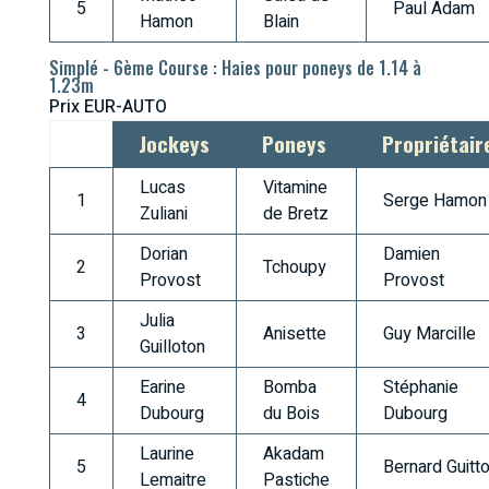
5
Paul Adam
Hamon
Blain
Simplé - 6ème Course : Haies pour poneys de 1.14 à
1.23m
Prix EUR-AUTO
Jockeys
Poneys
Propriétair
Lucas
Vitamine
1
Serge Hamon
Zuliani
de Bretz
Dorian
Damien
2
Tchoupy
Provost
Provost
Julia
3
Anisette
Guy Marcille
Guilloton
Earine
Bomba
Stéphanie
4
Dubourg
du Bois
Dubourg
Laurine
Akadam
5
Bernard Guitt
Lemaitre
Pastiche