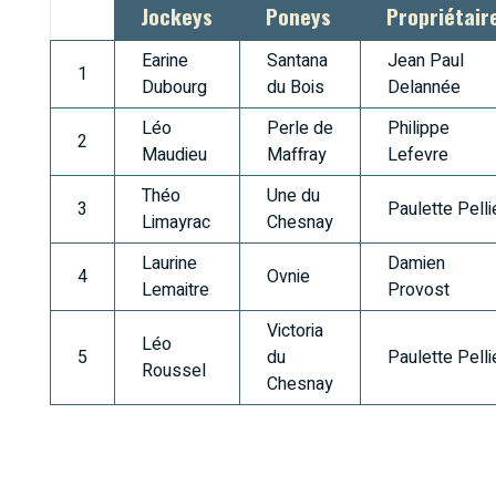
Jockeys
Poneys
Propriétair
Earine
Santana
Jean Paul
1
Dubourg
du Bois
Delannée
Léo
Perle de
Philippe
2
Maudieu
Maffray
Lefevre
Théo
Une du
3
Paulette Pelli
Limayrac
Chesnay
Laurine
Damien
4
Ovnie
Lemaitre
Provost
Victoria
Léo
5
du
Paulette Pelli
Roussel
Chesnay