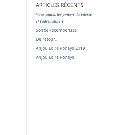
ARTICLES RÉCENTS
𝑽𝒐𝒖𝒔 𝒂𝒊𝒎𝒆𝒛 𝒍𝒆𝒔 𝒑𝒐𝒏𝒆𝒚𝒔, 𝒍𝒂 𝒗𝒊𝒕𝒆𝒔𝒔𝒆
𝒆𝒕 𝒍’𝒂𝒅𝒓𝒆́𝒏𝒂𝒍𝒊𝒏𝒆 ?
Soirée récompenses
De retour…
Anjou Loire Poneys 2019
Anjou Loire Poneys